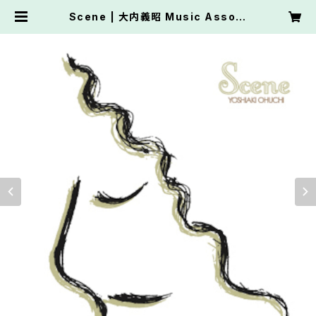
Scene | 大内義昭 Music Associ
ate