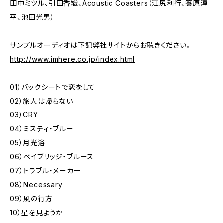
田中ミツル、引田香織、Acoustic Coasters（江尻利行、簑原淳
平、池田光男）
サンプルオーディオは下記弊社サイトからお聴きください。
http://www.imhere.co.jp/index.html
01）バックシートで恋をして
02）旅人は帰らない
03）CRY
04）ミスティ・ブルー
05）月光浴
06）ベイブリッジ・ブルース
07）トラブル・メーカー
08）Necessary
09）風の行方
10）星を見ようか