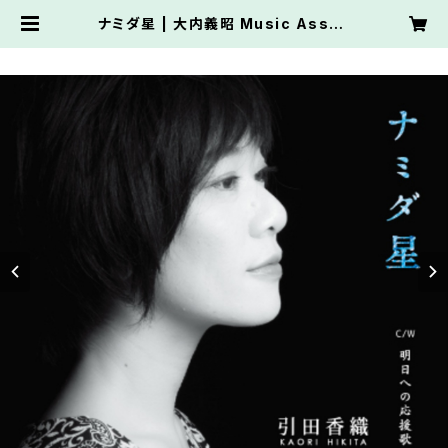
ナミダ星 | 大内義昭 Music Assoc
iate